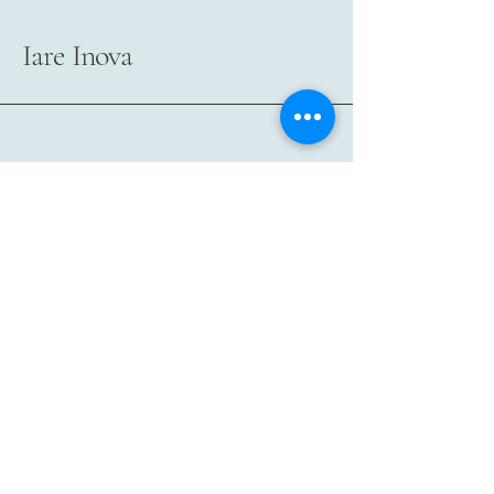
Iare Inova
Informe seu email se desejar
contato
Email
*
Sim, quero saber mais!
*
enviar