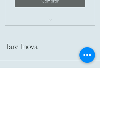
Comprar
Venda de patente nacional
Iare Inova
Informe seu email se desejar
contato
Email
*